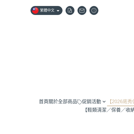
繁體中文
首頁
關於
全部商品
促銷活動
【2026底
【鞋類清潔／保養／收
Darn Tough 羊毛襪全系列兩雙85折