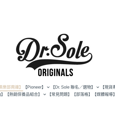
秀俱樂部周邊】
【Pioneer】
【Dr. Sole 聯名／選物】
【現貨
納】
【熱銷保養品組合】
【常見問題】
【部落格】
【媒體報導
鞋靴
BIRDNOTE
【除霉專區】
服飾
Callisto
【全民防水專區】
配件
Comfy Socks