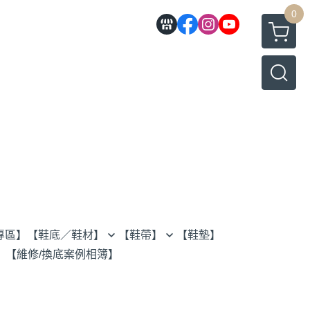
0
專區】
【鞋底／鞋材】
【鞋帶】
【鞋墊】
】
【維修/換底案例相簿】
全底
80cm 鞋帶
半底
120cm 鞋帶
鞋跟
160cm 鞋帶