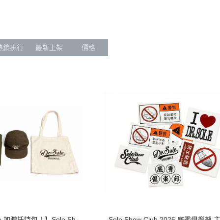
【嚴選鞋靴保養組】
Dr. Sole x OGL
【登山鞋清潔保養在家也能完成！】
Dr. Sole x Metalize
Darn Tough
熱銷排行
最新上架
價格
Madness
Red Wing
RIOS OF MERCEDES
Sagara Bootmaker
Simple Sample Shoes
THIRD AID
The Moby’s
Tricker’s
Unmarked
JEANSDA 金斯大
Juns Hat
加贈托特包！】Sole Sh
Sole Show Club 2026 底秀俱樂部 