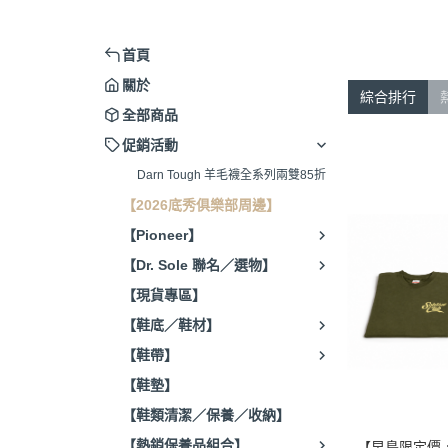
首頁
關於
綜合排行
全部商品
促銷活動
Darn Tough 羊毛襪全系列兩雙85折
【2026底秀俱樂部周邊】
【Pioneer】
【Dr. Sole 聯名／選物】
【現貨專區】
【鞋底／鞋材】
【鞋帶】
【鞋墊】
【鞋類清潔／保養／收納】
【熱銷保養品組合】
【早鳥限定價，