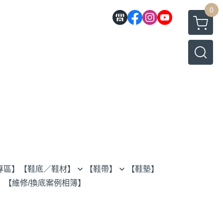
0
專區】
【鞋底／鞋材】
【鞋帶】
【鞋墊】
】
【維修/換底案例相簿】
全底
80cm 鞋帶
半底
120cm 鞋帶
鞋跟
160cm 鞋帶