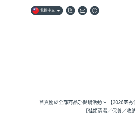
繁體中文
首頁
關於
全部商品
促銷活動
【2026底
【鞋類清潔／保養／收
Darn Tough 羊毛襪全系列兩雙85折