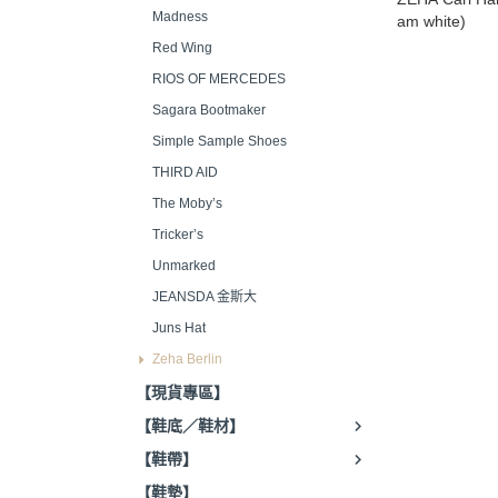
Madness
am white)
Red Wing
RIOS OF MERCEDES
Sagara Bootmaker
Simple Sample Shoes
THIRD AID
The Moby’s
Tricker’s
Unmarked
JEANSDA 金斯大
Juns Hat
Zeha Berlin
【現貨專區】
【鞋底／鞋材】
【鞋帶】
【鞋墊】