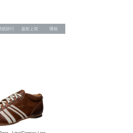
【嚴選鞋靴保養組】
Dr. Sole x OGL
【登山鞋清潔保養在家也能完成！】
Dr. Sole x Metalize
Darn Tough
熱銷排行
最新上架
價格
Madness
Red Wing
RIOS OF MERCEDES
Sagara Bootmaker
Simple Sample Shoes
THIRD AID
The Moby’s
Tricker’s
Unmarked
JEANSDA 金斯大
Juns Hat
ner - Liga(Cognac / cre