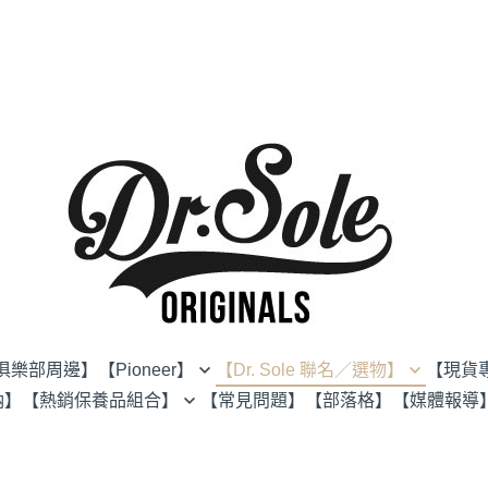
秀俱樂部周邊】
【Pioneer】
【Dr. Sole 聯名／選物】
【現貨
納】
【熱銷保養品組合】
【常見問題】
【部落格】
【媒體報導
鞋靴
BIRDNOTE
【除霉專區】
服飾
Callisto
【全民防水專區】
配件
Comfy Socks