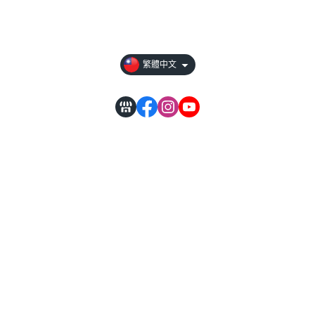
付款方式說明
隱私權條款
繁體中文
線上客服時間: 星期一－五 11:00-17:00 (例假日除外) | 聯絡我們: