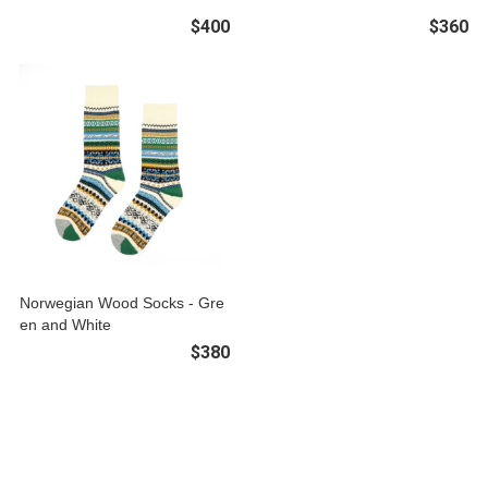
$400
$360
Norwegian Wood Socks - Gre
en and White
$380
關於
全部商品